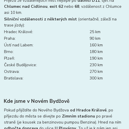
Příjezd ze vzdálenějších míst nejlépe po
dálnici D11
, sjet na
Chlumec nad Cidlinou
,
exit 62
nebo
68
, vzdálenost z Chlumce
asi 10 km.
Silniční vzdálenosti z některých míst
(orientačně, záleží na
trase jízdy):
Hradec Králové:
25 km
Praha:
90 km
Ústí nad Labem:
160 km
Brno:
180 km
Plzeň:
190 km
České Budějovice:
230 km
Ostrava:
270 km
Bratislava:
300 km
Kde jsme v Novém Bydžově
Pokud přijíždíte do Nového Bydžova
od Hradce Králové
, po
příjezdu do města se dívejte po
Zimním stadionu
po pravé
straně (je kousek za benzinovou pumpou Benzina). Hned na ním
odbočte doprava
do ulice
U Plovárny
. To už je k nám jen asi