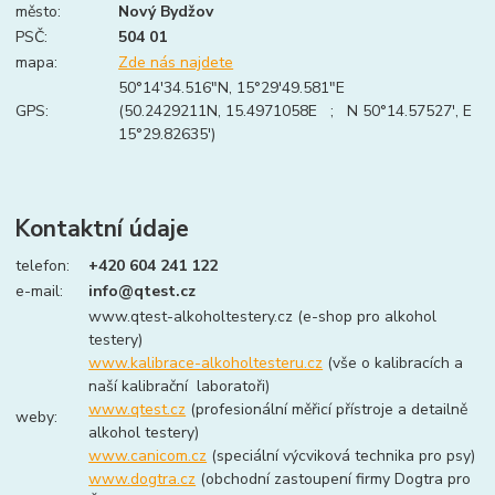
město:
Nový Bydžov
PSČ:
504 01
mapa:
Zde nás najdete
50°14'34.516"N, 15°29'49.581"E
GPS:
(50.2429211N, 15.4971058E ; N 50°14.57527', E
15°29.82635')
Kontaktní údaje
telefon:
+420 604 241 122
e-mail:
info@qtest.cz
www.qtest-alkoholtestery.cz (e-shop pro alkohol
testery)
www.kalibrace-alkoholtesteru.cz
(vše o kalibracích a
naší kalibrační laboratoři)
www.qtest.cz
(profesionální měřicí přístroje a detailně
weby:
alkohol testery)
www.canicom.cz
(speciální výcviková technika pro psy)
www.dogtra.cz
(obchodní zastoupení firmy Dogtra pro