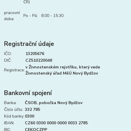
ČR)
pracovní
Po - Pá: 8.00 - 15.30
doba:
Registrační údaje
IČO:
13205676
DIČ:
CZ510220048
v Živnostenském rejstříku, který vede
Registrace:
Živnostenský úřad MěÚ Nový Bydžov
Bankovní spojení
Banka:
ČSOB, pobočka Nový Bydžov
Číslo účtu:
332 785
Kód banky:
0300
IBAN:
CZ60 0300 0000 0000 0033 2785
BIC:
CEKOCZPP