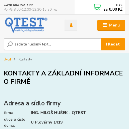
0
ks
+420 604 241 122
za
0,00 Kč
Po-Pá 8:00-12:00-12:30-15:30 hod.
Menu
Hledat
Úvod
Kontakty
KONTAKTY A ZÁKLADNÍ INFORMACE
O FIRMĚ
Adresa a sídlo firmy
firma:
ING. MILOŠ HUŠEK - QTEST
ulice a číslo
U Plovárny 1419
domu: