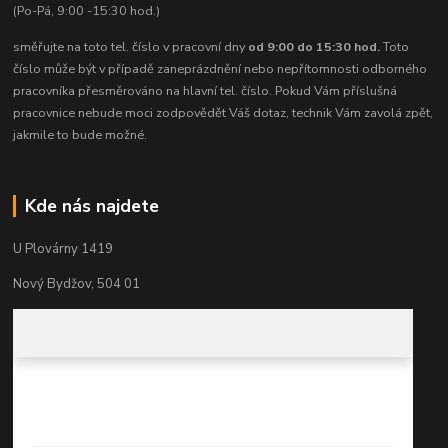
(Po-Pá, 9:00 -15:30 hod.)
směřujte na toto tel. číslo v pracovní dny
od 9:00 do 15:30 hod.
Toto
číslo může být v případě zaneprázdnění nebo nepřítomnosti odborného
pracovníka přesměrováno na hlavní tel. číslo. Pokud Vám příslušná
pracovnice nebude moci zodpovědět Váš dotaz, technik Vám zavolá zpět,
jakmile to bude možné.
Kde nás najdete
U Plovárny 1419
Nový Bydžov, 504 01