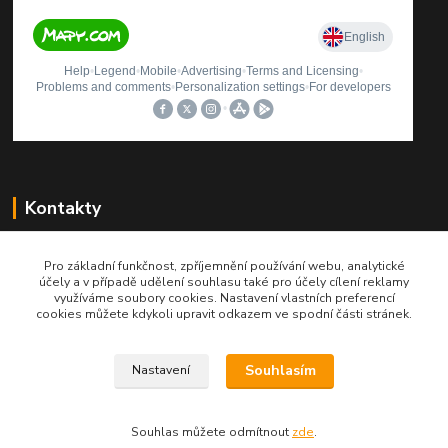
Kontakty
+420 604 241 122
Pro základní funkčnost, zpříjemnění používání webu, analytické
Po-Pá 8:00-12:00-12:30-15:30 hod.
účely a v případě udělení souhlasu také pro účely cílení reklamy
využíváme soubory cookies. Nastavení vlastních preferencí
info@qtest.cz
cookies můžete kdykoli upravit odkazem ve spodní části stránek.
Souhlasím
Nastavení
Copyright © 2021 Ing. Miloš Hušek - QTEST. Všechna práva vyhrazena.
Souhlas můžete odmítnout
zde
.
Vytvořeno na
Eshop-rychle.cz