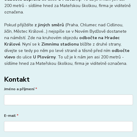
200 metrů - sídlíme hned za Mateřskou školkou, firma je viditelně
označena.
Pokud přijíždíte
z jiných směrů
(Praha, Chlumec nad Cidlinou,
Jičín, Městec Králové...) nejspíše se v Novém Bydžově dostanete
na náměstí. Zde na kruhovém objezdu
odbočte na Hradec
Králové
. Nyní se k
Zimnímu stadionu
blížíte z druhé strany,
dívejte se tedy po něm po levé straně a těsně před ním
odbočte
vlevo
do ulice
U Plovárny
. To už je k nám jen asi 200 metrů -
sídlíme hned za Mateřskou školkou, firma je viditelně označena.
Kontakt
Jméno a příjmení
*
E-mail
*